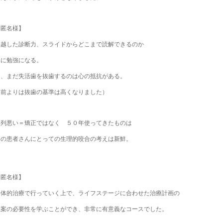
【匿名様】
卓越した診断力、スライドからどこまで読解できるのか
常に勉強になる。
只、まだ失活歯を抜歯するのは心の抵抗がある。
（前よりは抜歯の基準は高くなりました）
歯列悪い＝矯正ではなく ５０年使ってきたものは
その患者さんにとっての生理的咬合の考えは新鮮。
【匿名様】
全体的治療で行っていく上で、ライフステージに合わせた治療計画の
立案の必要性を学ぶことができ、非常に有意義なコースでした。