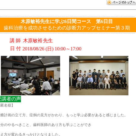
木原敏裕先生に学ぶ6日間コース 第6日目
歯科治療を成功させるための診断力アップセミナー第３期
講 師
木原敏裕
先生
日 付
2018/08/26 (日) 10:00～17:00
受講者の声
【匿名様】
治療計画の立て方、症例の見方がかわり、もっと学ぶ必要があると感じました。
自分のやるべきこと、歯科医師のあり方も学ぶことができ
考え方が変わるきっかけとなりました。