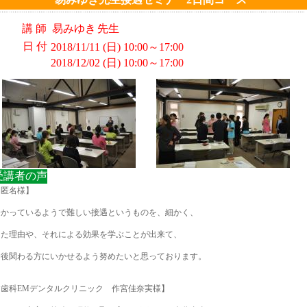
講 師
易みゆき
先生
日 付
2018/11/11 (日) 10:00～17:00
2018/12/02 (日) 10:00～17:00
受講者の声
【匿名様】
分かっているようで難しい接遇というものを、細かく、
また理由や、それによる効果を学ぶことが出来て、
今後関わる方にいかせるよう努めたいと思っております。
【歯科EMデンタルクリニック 作宮佳奈実様】