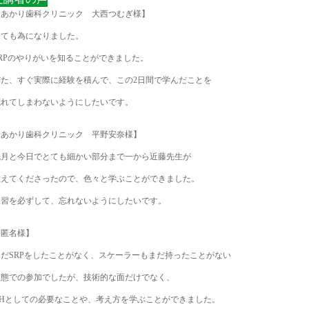
【あかり歯科クリニック 大西つむぎ様】
とても為になりました。
SRPのやりがいを知ることができました。
だた、すぐ実際に経験を積んで、この2日間で学んだことを
忘れてしまわないようにしたいです。
【あかり歯科クリニック 平野安奈様】
先月と今日でとても細かい部分まで一から近藤先生が
教えてくださったので、色々と学ぶことができました。
復習を必ずして、忘れないようにしたいです。
【匿名様】
まだSRPをしたことがなく、スケーラーもまだ持ったことがない
状態での参加でしたが、技術的な面だけでなく、
DHとしての必要なことや、考え方を学ぶことができました。