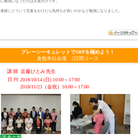
特に勉強になったのは言葉がけです。
患者様にどういう言葉をかけたら気持ちが良いのかなど勉強になりました。
グレーシーキュレットでSRPを極めよう！
倉敷本社会場 2日間コース
講 師
近藤ひとみ
先生
日 付
2018/10/14 (日) 10:00～17:00
2018/11/23（金祝）10:00～17:00
受講者の声