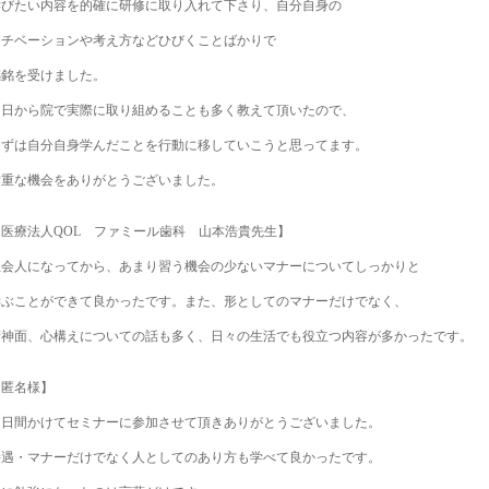
学びたい内容を的確に研修に取り入れて下さり、自分自身の
モチベーションや考え方などひびくことばかりで
感銘を受けました。
明日から院で実際に取り組めることも多く教えて頂いたので、
まずは自分自身学んだことを行動に移していこうと思ってます。
貴重な機会をありがとうございました。
【医療法人QOL ファミール歯科 山本浩貴先生】
社会人になってから、あまり習う機会の少ないマナーについてしっかりと
学ぶことができて良かったです。また、形としてのマナーだけでなく、
精神面、心構えについての話も多く、日々の生活でも役立つ内容が多かったです。
【匿名様】
２日間かけてセミナーに参加させて頂きありがとうございました。
接遇・マナーだけでなく人としてのあり方も学べて良かったです。