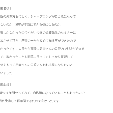
【匿名様】
医院の先輩方も忙しく、シャープニングが自己流になって
いないのか、SRPが本当にできる様になるのか、
不安しかなかったのですが、今回の近藤先生のセミナーに
参加させて頂き、基礎の一から改めて知る事ができたので
良かったです。１月から実際に患者さんの口腔内でSRPが始まる
ので、教わったことを医院に戻ってもしっかり復習して
自信をもって患者さんの口腔内を触れる様になりたいと
思いました。
【匿名様】
SRPを１年間やってみて、自己流になっていることもあったので
2回目受講して再確認できたので良かったです。